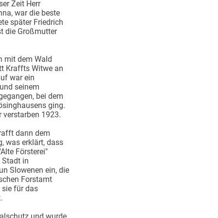
er Zeit Herr
nna, war die beste
ete später Friedrich
ist die Großmutter
n mit dem Wald
tt Kraffts Witwe an
uf war ein
t und seinem
ngegangen, bei dem
ösinghausens ging.
r verstarben 1923.
Krafft dann dem
, was erklärt, dass
lte Försterei"
 Stadt in
un Slowenen ein, die
ischen Forstamt
sie für das
t.
malschutz und wurde