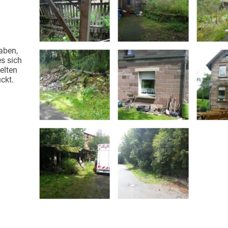
g
aben,
es sich
elten
ckt.