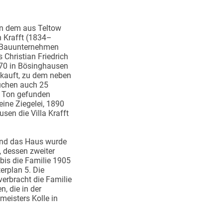
on dem aus Teltow
 Krafft (1834–
s Bauunternehmen
Christian Friedrich
0 in Bösinghausen
ekauft, zu dem neben
üchen auch 25
t Ton gefunden
 eine Ziegelei, 1890
en die Villa Krafft
und das Haus wurde
, dessen zweiter
 bis die Familie 1905
erplan 5. Die
erbracht die Familie
n, die in der
meisters Kolle in