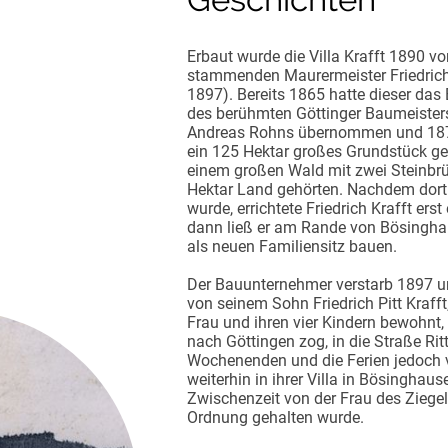
Erbaut wurde die Villa Krafft 1890 v
stammenden Maurermeister Friedrich
1897). Bereits 1865 hatte dieser da
des berühmten Göttinger Baumeisters 
Andreas Rohns übernommen und 187
ein 125 Hektar großes Grundstück g
einem großen Wald mit zwei Steinbr
Hektar Land gehörten. Nachdem dor
wurde, errichtete Friedrich Krafft erst
dann ließ er am Rande von Bösinghaus
als neuen Familiensitz bauen.
Der Bauunternehmer verstarb 1897 
von seinem Sohn Friedrich Pitt Krafft
Frau und ihren vier Kindern bewohnt,
nach Göttingen zog, in die Straße Ritt
Wochenenden und die Ferien jedoch v
weiterhin in ihrer Villa in Bösinghause
Zwischenzeit von der Frau des Ziegel
Ordnung gehalten wurde.