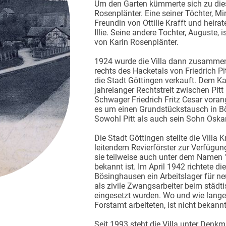
Um den Garten kümmerte sich zu dies
Rosenplänter. Eine seiner Töchter, Mi
Freundin von Ottilie Krafft und heirat
Illie. Seine andere Tochter, Auguste, 
von Karin Rosenplänter.
1924 wurde die Villa dann zusamme
rechts des Hacketals von Friedrich Pi
die Stadt Göttingen verkauft. Dem Ka
jahrelanger Rechtstreit zwischen Pit
Schwager Friedrich Fritz Cesar vora
es um einen Grundstückstausch in B
Sowohl Pitt als auch sein Sohn Oska
Die Stadt Göttingen stellte die Villa 
leitendem Revierförster zur Verfügung
sie teilweise auch unter dem Namen "A
bekannt ist. Im April 1942 richtete die
Bösinghausen ein Arbeitslager für ne
als zivile Zwangsarbeiter beim städt
eingesetzt wurden. Wo und wie lange 
Forstamt arbeiteten, ist nicht bekann
Seit 1993 steht die Villa unter Denk